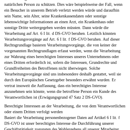
natürlichen Person zu schützen. Dies wäre beispielsweise der Fall, wenn
ein Besucher in unserem Betrieb verletzt werden würde und daraufhin
sein Name, sein Alter, seine Krankenkassendaten oder sonstige
lebenswichtige Informationen an einen Arzt, ein Krankenhaus oder
sonstige Dritte weitergegeben werden müssten. Dann würde die
Verarbeitung auf Art. 6 I lit. d DS-GVO beruhen. Letztlich könnten
Verarbeitungsvorgänge auf Art. 6 I lit. f DS-GVO beruhen. Auf dieser
Rechtsgrundlage basieren Verarbeitungsvorgänge, die von keiner der
vorgenannten Rechtsgrundlagen erfasst werden, wenn die Verarbeitung
zur Wahrung eines berechtigten Interesses unseres Unternehmens oder
eines Dritten erforderlich ist, sofern die Interessen, Grundrechte und
Grundfreiheiten des Betroffenen nicht überwiegen. Solche
Verarbeitungsvorgänge sind uns insbesondere deshalb gestattet, weil sie
durch den Europäischen Gesetzgeber besonders erwähnt wurden. Er
vertrat insoweit die Auffassung, dass ein berechtigtes Interesse
anzunehmen sein könnte, wenn die betroffene Person ein Kunde des
Verantwortlichen ist (Erwägungsgrund 47 Satz 2 DS-GVO).
Berechtigte Interessen an der Verarbeitung, die von dem Verantwortlichen
oder einem Dritten verfolgt werden
Basiert die Verarbeitung personenbezogener Daten auf Artikel 6 I lit. f
DS-GVO ist unser berechtigtes Interesse die Durchführung unserer
Geschäftstätigkeit zugunsten des Wohlergehens all unserer Mitarbeiter