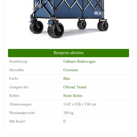
Produkttyp
Faltbarer Bollerwagen
Hersteller
Overmont
Farbe
Blau
Geeignet für
Offroad
,
Strand
Reifen
Breite Reifen
Abmessungen
114T x 65B x 55H cm
Maximalgewicht
200 kg
Mit Dach?