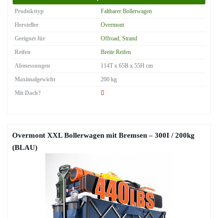
Produkttyp
Faltbarer Bollerwagen
Hersteller
Overmont
Geeignet für
Offroad
,
Strand
Reifen
Breite Reifen
Abmessungen
114T x 65B x 55H cm
Maximalgewicht
200 kg
Mit Dach?
Overmont XXL Bollerwagen mit Bremsen – 300I / 200kg
(BLAU)