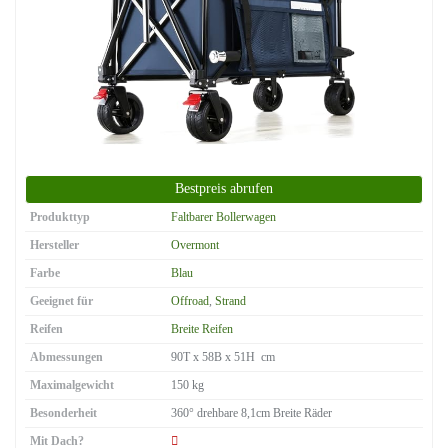
Produkttyp
Faltbarer Bollerwagen
Hersteller
Overmont
Farbe
Blau
Geeignet für
Offroad
,
Strand
Reifen
Breite Reifen
Abmessungen
90T x 58B x 51H cm
Maximalgewicht
150 kg
Besonderheit
360° drehbare 8,1cm Breite Räder
Mit Dach?