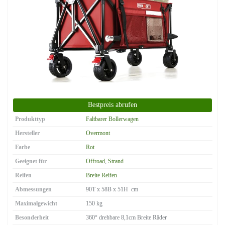
Produkttyp
Faltbarer Bollerwagen
Hersteller
Overmont
Farbe
Rot
Geeignet für
Offroad
,
Strand
Reifen
Breite Reifen
Abmessungen
90T x 58B x 51H cm
Maximalgewicht
150 kg
Besonderheit
360° drehbare 8,1cm Breite Räder