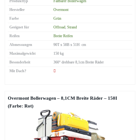
Produkttyp
Faltbarer Bollerwagen
Hersteller
Overmont
Farbe
Grün
Geeignet für
Offroad
,
Strand
Reifen
Breite Reifen
Abmessungen
90T x 58B x 51H cm
Maximalgewicht
150 kg
Besonderheit
360° drehbare 8,1cm Breite Räder
Mit Dach?
Overmont Bollerwagen – 8,1CM Breite Räder – 150I
(Farbe: Rot)