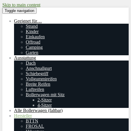
Skip to main content
Toggle navigation
Geeignet für…
Strand
Kinder
Einkaufen
Offroad
Camping
Garten
Ausstattung
Dach
Anschnallgurt
Schiebegriff
Vollgummireifen
Breite Reifen
Luftreifen
Bollerwagen mit Sitz
2-Sitzer
4-Sitzer
Alle Bollerwagen (faltbar)
Hersteller
BTTN
FROSAL