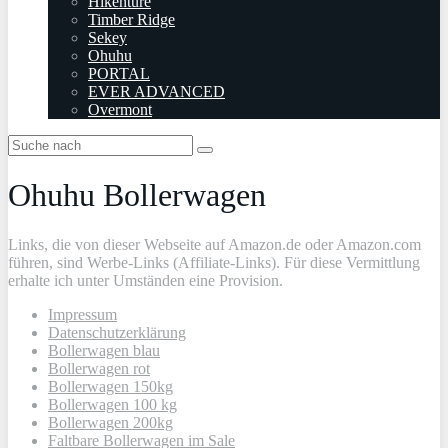
Hikenture
Timber Ridge
Sekey
Ohuhu
PORTAL
EVER ADVANCED
Overmont
Ohuhu Bollerwagen
Links, die von dieser Webseite auf Amazon.de oder Amazon.com
führen, sind Werbe-Links (Affiliate-Links). Für diese Vermittlung
erhalte ich unter Umständen eine Provision.
Impressum
Datenschutzerklärung
Bollerwagen blau
Bollerwagen rot
Bollerwagen 150kg
Bollerwagen 100 kg
Bollerwagen 200kg
Faltbare Bollerwagen im Sale