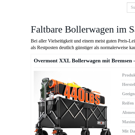
Skip
to
main
content
Faltbare Bollerwagen im S
Bei aller Vielseitigkeit und einem meist guten Preis
als Restposten deutlich günstiger als normalerweise k
Overmont XXL Bollerwagen mit Bremsen 
Produk
Herstel
Geeign
Reifen
Abmes
Maxima
Mit Da