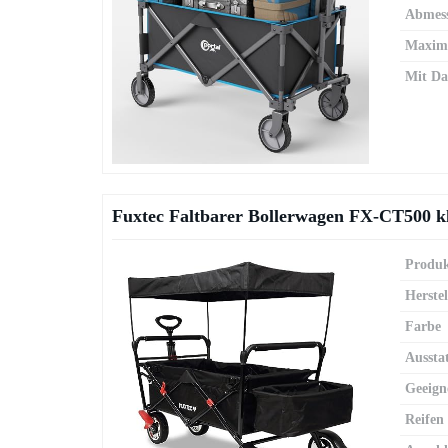
Abmes
Maxima
Mit Da
Fuxtec Faltbarer Bollerwagen FX-CT500 k
Produk
Herstel
Farbe
Aussta
Geeign
Reifen