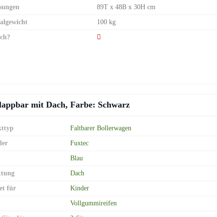
sungen
89T x 48B x 30H cm
lgewicht
100 kg
ch?
lappbar mit Dach, Farbe: Schwarz
ttyp
Faltbarer Bollerwagen
ler
Fuxtec
Blau
ttung
Dach
et für
Kinder
Vollgummireifen