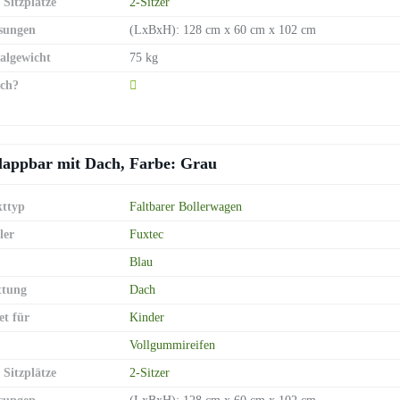
 Sitzplätze
2-Sitzer
sungen
(LxBxH): 128 cm x 60 cm x 102 cm
lgewicht
75 kg
ch?
lappbar mit Dach, Farbe: Grau
ttyp
Faltbarer Bollerwagen
ler
Fuxtec
Blau
ttung
Dach
et für
Kinder
Vollgummireifen
 Sitzplätze
2-Sitzer