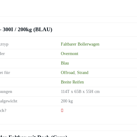
 300I / 200kg (BLAU)
ttyp
Faltbarer Bollerwagen
ler
Overmont
Blau
et für
Offroad
,
Strand
Breite Reifen
sungen
114T x 65B x 55H cm
lgewicht
200 kg
ch?