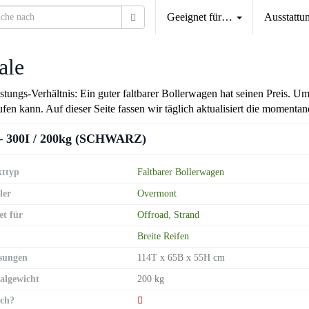
Geeignet für…
Ausstattu
ale
-Leistungs-Verhältnis: Ein guter faltbarer Bollerwagen hat seinen Pre
aufen kann. Auf dieser Seite fassen wir täglich aktualisiert die momen
– 300I / 200kg (SCHWARZ)
ttyp
Faltbarer Bollerwagen
ler
Overmont
et für
Offroad
,
Strand
Breite Reifen
sungen
114T x 65B x 55H cm
lgewicht
200 kg
ch?