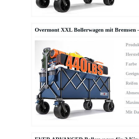
Overmont XXL Bollerwagen mit Bremsen –
Produk
Herstel
Farbe
Geeign
Reifen
Abmes
Maxima
Mit Da