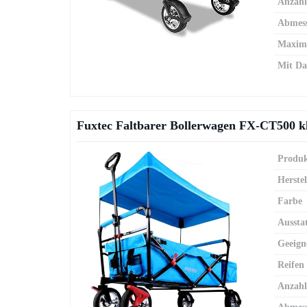
Anzahl
Abmes
Maxima
Mit Da
Fuxtec Faltbarer Bollerwagen FX-CT500 k
Produk
Herstel
Farbe
Aussta
Geeign
Reifen
Anzahl