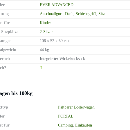
ler
EVER ADVANCED
ttung
Anschnallgurt
,
Dach
,
Schiebegriff
,
Sitz
et für
Kinder
 Sitzplätze
2-Sitzer
sungen
106 x 52 x 69 cm
lgewicht
44 kg
erheit
Integrierter Wickelrucksack
ch?
gen bis 100kg
ttyp
Faltbarer Bollerwagen
ler
PORTAL
et für
Camping
,
Einkaufen