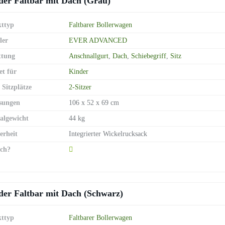
r Faltbar mit Dach (Grau)
ttyp
Faltbarer Bollerwagen
ler
EVER ADVANCED
ttung
Anschnallgurt
,
Dach
,
Schiebegriff
,
Sitz
et für
Kinder
 Sitzplätze
2-Sitzer
sungen
106 x 52 x 69 cm
lgewicht
44 kg
erheit
Integrierter Wickelrucksack
ch?
r Faltbar mit Dach (Schwarz)
ttyp
Faltbarer Bollerwagen