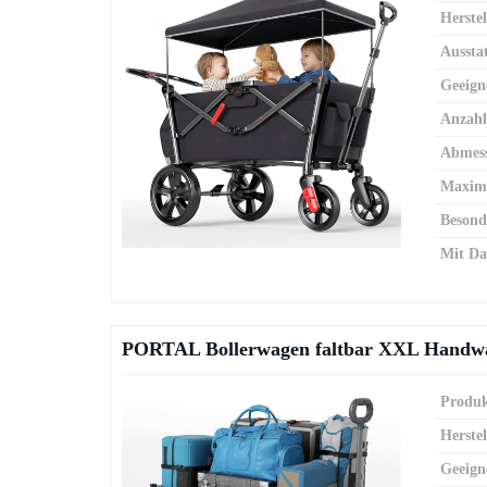
Herstel
Aussta
Geeign
Anzahl
Abmes
Maxima
Besond
Mit Da
PORTAL Bollerwagen faltbar XXL Handwa
Produk
Herstel
Geeign