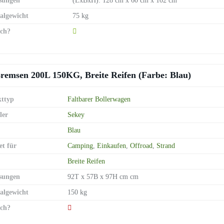
sungen
(LxBxH): 128 cm x 60 cm x 102 cm
lgewicht
75 kg
ch?
remsen 200L 150KG, Breite Reifen (Farbe: Blau)
ttyp
Faltbarer Bollerwagen
ler
Sekey
Blau
et für
Camping
,
Einkaufen
,
Offroad
,
Strand
Breite Reifen
sungen
92T x 57B x 97H cm cm
lgewicht
150 kg
ch?