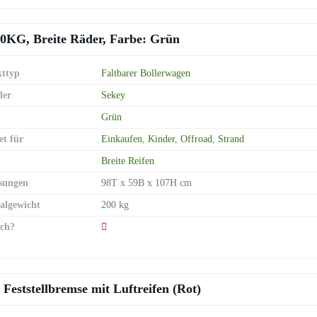
00KG, Breite Räder, Farbe: Grün
ttyp
Faltbarer Bollerwagen
ler
Sekey
Grün
et für
Einkaufen
,
Kinder
,
Offroad
,
Strand
Breite Reifen
sungen
98T x 59B x 107H cm
lgewicht
200 kg
ch?
Feststellbremse mit Luftreifen (Rot)