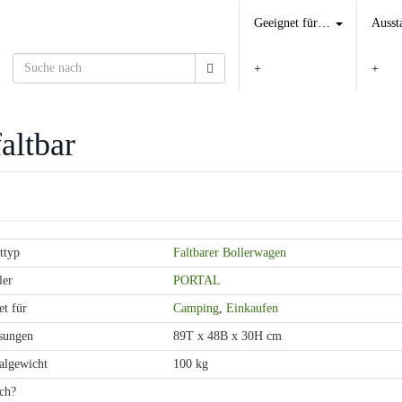
Geeignet für…
Ausst
altbar
ttyp
Faltbarer Bollerwagen
ler
PORTAL
t für
Camping
,
Einkaufen
sungen
89T x 48B x 30H cm
lgewicht
100 kg
ch?