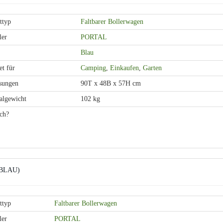
ttyp
Faltbarer Bollerwagen
ler
PORTAL
Blau
t für
Camping
,
Einkaufen
,
Garten
sungen
90T x 48B x 57H cm
lgewicht
102 kg
ch?
 (BLAU)
ttyp
Faltbarer Bollerwagen
ler
PORTAL