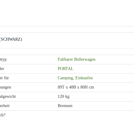
kg (SCHWARZ)
ttyp
Faltbarer Bollerwagen
ler
PORTAL
t für
Camping
,
Einkaufen
sungen
89T x 48B x 80H cm
lgewicht
120 kg
erheit
Bremsen
ch?