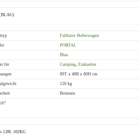
g (BLAU)
ttyp
Faltbarer Bollerwagen
ler
PORTAL
Blau
t für
Camping
,
Einkaufen
sungen
89T x 48B x 80H cm
lgewicht
120 kg
erheit
Bremsen
ch?
fen 128L 102KG