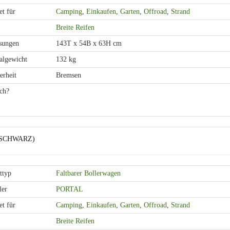
t für
Camping
,
Einkaufen
,
Garten
,
Offroad
,
Strand
Breite Reifen
sungen
143T x 54B x 63H cm
lgewicht
132 kg
erheit
Bremsen
ch?
n (SCHWARZ)
ttyp
Faltbarer Bollerwagen
ler
PORTAL
t für
Camping
,
Einkaufen
,
Garten
,
Offroad
,
Strand
Breite Reifen