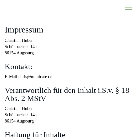
Skip
Toggl
to
naviga
main
content
Impressum
Christian Huber
Schönbachstr. 14a
86154 Augsburg
Kontakt:
E-Mail:
chris@municate.de
Verantwortlich für den Inhalt i.S.v. § 18
Abs. 2 MStV
Christian Huber
Schönbachstr. 14a
86154 Augsburg
Haftung für Inhalte