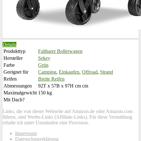
Details
Produkttyp
Faltbarer Bollerwagen
Hersteller
Sekey
Farbe
Grün
Geeignet für
Camping
,
Einkaufen
,
Offroad
,
Strand
Reifen
Breite Reifen
Abmessungen
92T x 57B x 97H cm cm
Maximalgewicht
150 kg
Mit Dach?
Links, die von dieser Webseite auf Amazon.de oder Amazon.com
führen, sind Werbe-Links (Affiliate-Links). Für diese Vermittlung
erhalte ich unter Umständen eine Provision.
Impressum
Datenschutzerklärung