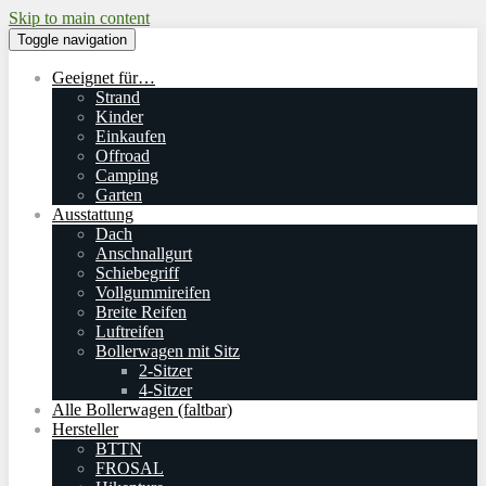
Skip to main content
Toggle navigation
Geeignet für…
Strand
Kinder
Einkaufen
Offroad
Camping
Garten
Ausstattung
Dach
Anschnallgurt
Schiebegriff
Vollgummireifen
Breite Reifen
Luftreifen
Bollerwagen mit Sitz
2-Sitzer
4-Sitzer
Alle Bollerwagen (faltbar)
Hersteller
BTTN
FROSAL