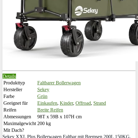
Details
Produkttyp
Faltbarer Bollerwagen
Hersteller
Sekey
Farbe
Grün
Geeignet für
Einkaufen
,
Kinder
,
Offroad
,
Strand
Reifen
Breite Reifen
Abmessungen
98T x 59B x 107H cm
Maximalgewicht
200 kg
Mit Dach?
Sekey XXL Plus Bollerwagen Faltbar mit Bremsen 200L 150KG,