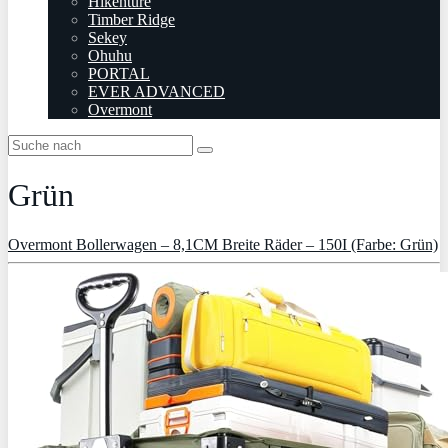
Hikenture
Timber Ridge
Sekey
Ohuhu
PORTAL
EVER ADVANCED
Overmont
Grün
Overmont Bollerwagen – 8,1CM Breite Räder – 150I (Farbe: Grün)