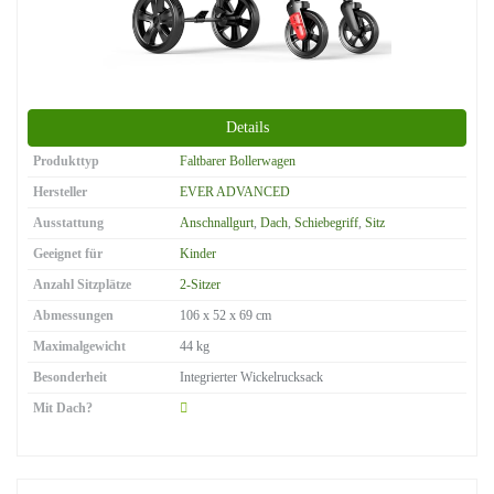
Details
Produkttyp
Faltbarer Bollerwagen
Hersteller
EVER ADVANCED
Ausstattung
Anschnallgurt
,
Dach
,
Schiebegriff
,
Sitz
Geeignet für
Kinder
Anzahl Sitzplätze
2-Sitzer
Abmessungen
106 x 52 x 69 cm
Maximalgewicht
44 kg
Besonderheit
Integrierter Wickelrucksack
Mit Dach?