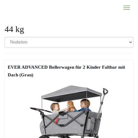
Skip
Toggl
to
naviga
main
content
44 kg
EVER ADVANCED Bollerwagen für 2 Kinder Faltbar mit
Dach (Grau)