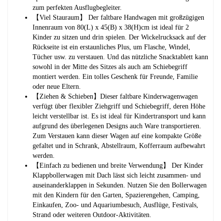
zum perfekten Ausflugbegleiter.
【Viel Stauraum】 Der faltbare Handwagen mit großzügigen
Innenraum von 80(L) x 45(B) x 38(H)cm ist ideal für 2
Kinder zu sitzen und drin spielen. Der Wickelrucksack auf der
Rückseite ist ein erstaunliches Plus, um Flasche, Windel,
Tücher usw. zu verstauen. Und das nützliche Snacktablett kann
sowohl in der Mitte des Sitzes als auch am Schiebegriff
montiert werden. Ein tolles Geschenk für Freunde, Familie
oder neue Eltern.
【Ziehen & Schieben】Dieser faltbare Kinderwagenwagen
verfügt über flexibler Ziehgriff und Schiebegriff, deren Höhe
leicht verstellbar ist. Es ist ideal für Kindertransport und kann
aufgrund des überlegenen Designs auch Ware transportieren.
Zum Verstauen kann dieser Wagen auf eine kompakte Größe
gefaltet und in Schrank, Abstellraum, Kofferraum aufbewahrt
werden.
【Einfach zu bedienen und breite Verwendung】 Der Kinder
Klappbollerwagen mit Dach lässt sich leicht zusammen- und
auseinanderklappen in Sekunden. Nutzen Sie den Bollerwagen
mit den Kindern für den Garten, Spazierengehen, Camping,
Einkaufen, Zoo- und Aquariumbesuch, Ausflüge, Festivals,
Strand oder weiteren Outdoor-Aktivitäten.