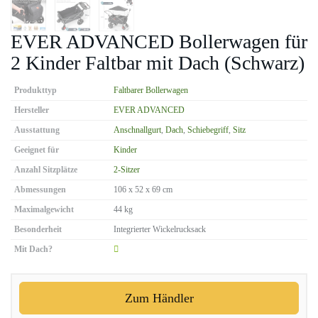
EVER ADVANCED Bollerwagen für
2 Kinder Faltbar mit Dach (Schwarz)
Produkttyp
Faltbarer Bollerwagen
Hersteller
EVER ADVANCED
Ausstattung
Anschnallgurt
,
Dach
,
Schiebegriff
,
Sitz
Geeignet für
Kinder
Anzahl Sitzplätze
2-Sitzer
Abmessungen
106 x 52 x 69 cm
Maximalgewicht
44 kg
Besonderheit
Integrierter Wickelrucksack
Mit Dach?
Zum Händler